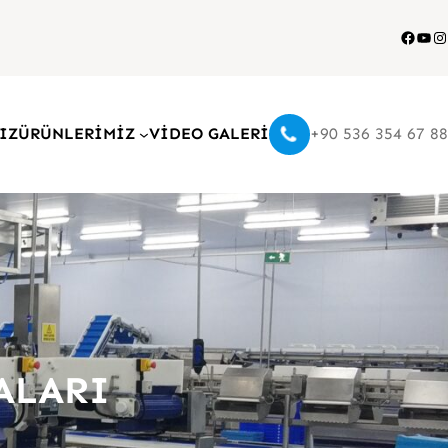
Faceb
You
I
IZ
ÜRÜNLERİMİZ
VİDEO GALERİ
+90 536 354 67 88
ALARI