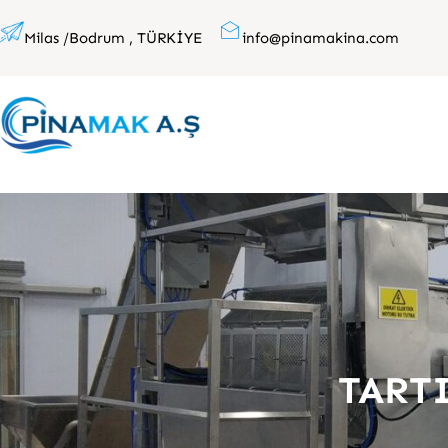
İçeriğe
Milas /Bodrum , TÜRKİYE
info@pinamakina.com
geç
TART